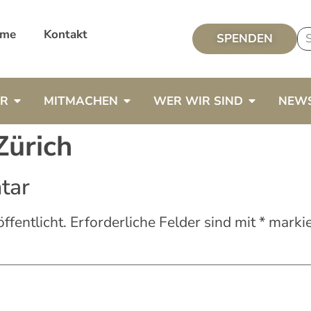
me
Kontakt
SPENDEN
ER
MITMACHEN
WER WIR SIND
NEW
Zürich
tar
ffentlicht.
Erforderliche Felder sind mit
*
markie