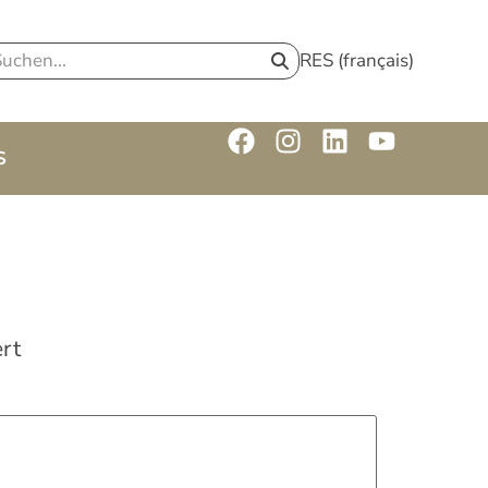
RES (français)
S
rt