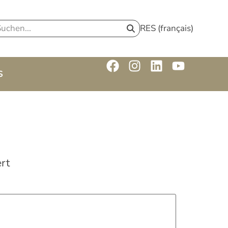
RES (français)
S
rt