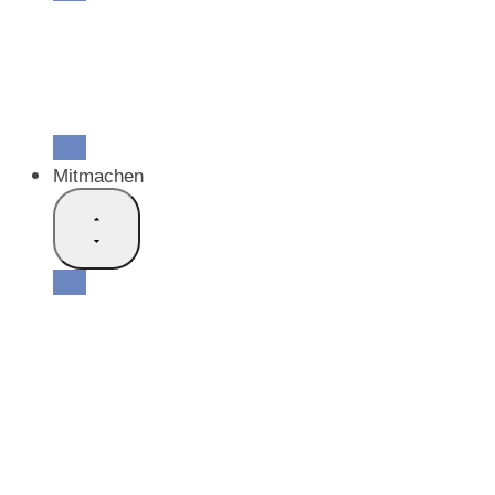
Unsere Mitglieder
Lokale Allianzen
Kirchgemeinden ohne lokale Allianz
Werke
Arbeitsgemeinschaften
Mitmachen
Mitgliedschaft für Einzelpersonen
Mitgliedschaft für Kirchen und Werke
Informationen & Bestellungen
SEA Info
Medienmitteilungen
Newsletter «SEA aktuell»
Spenden & Kollekten