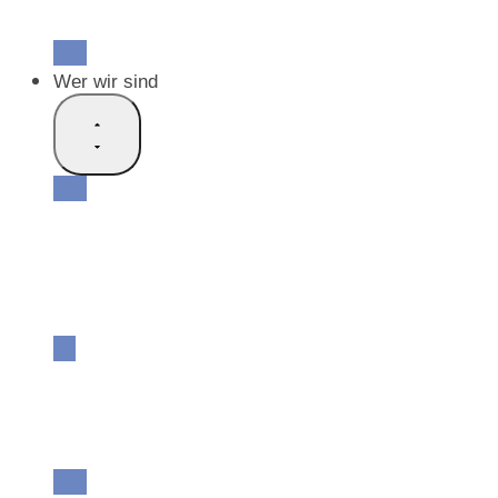
Offene Stellen
Freiwillige Mitarbeit
Wer wir sind
Unsere Vision
Unser Netzwerk
Unsere Partnerschaften
Unsere Geschichte
Unsere Grundlagendokumente
Unser Team
Unser Vorstand
Unsere Botschafter
Jahresberichte