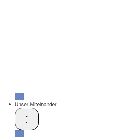
Verteilzeitung «Hope»
SEA Fokus
Stellungnahmen
Video-Formate
Medien
Medienmitteilungen
FAQ
Bildergalerien
Externe Dienste
Ehrenkodex
Clearing-Stelle
Armeeseelsorge
Allianz-Speaker
Unser Miteinander