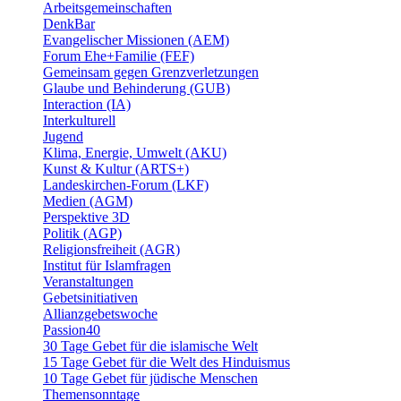
Arbeitsgemeinschaften
DenkBar
Evangelischer Missionen (AEM)
Forum Ehe+Familie (FEF)
Gemeinsam gegen Grenzverletzungen
Glaube und Behinderung (GUB)
Interaction (IA)
Interkulturell
Jugend
Klima, Energie, Umwelt (AKU)
Kunst & Kultur (ARTS+)
Landeskirchen-Forum (LKF)
Medien (AGM)
Perspektive 3D
Politik (AGP)
Religionsfreiheit (AGR)
Institut für Islamfragen
Veranstaltungen
Gebetsinitiativen
Allianzgebetswoche
Passion40
30 Tage Gebet für die islamische Welt
15 Tage Gebet für die Welt des Hinduismus
10 Tage Gebet für jüdische Menschen
Themensonntage