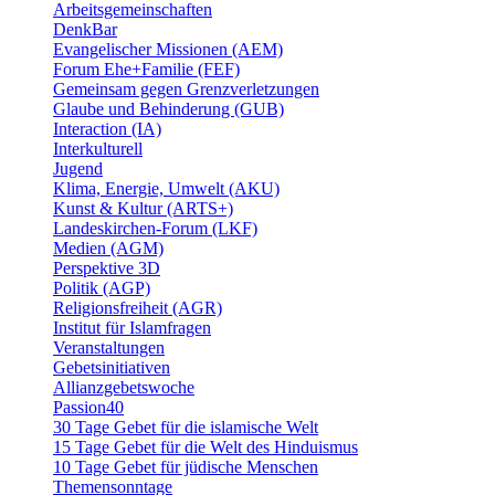
Arbeitsgemeinschaften
DenkBar
Evangelischer Missionen (AEM)
Forum Ehe+Familie (FEF)
Gemeinsam gegen Grenzverletzungen
Glaube und Behinderung (GUB)
Interaction (IA)
Interkulturell
Jugend
Klima, Energie, Umwelt (AKU)
Kunst & Kultur (ARTS+)
Landeskirchen-Forum (LKF)
Medien (AGM)
Perspektive 3D
Politik (AGP)
Religionsfreiheit (AGR)
Institut für Islamfragen
Veranstaltungen
Gebetsinitiativen
Allianzgebetswoche
Passion40
30 Tage Gebet für die islamische Welt
15 Tage Gebet für die Welt des Hinduismus
10 Tage Gebet für jüdische Menschen
Themensonntage