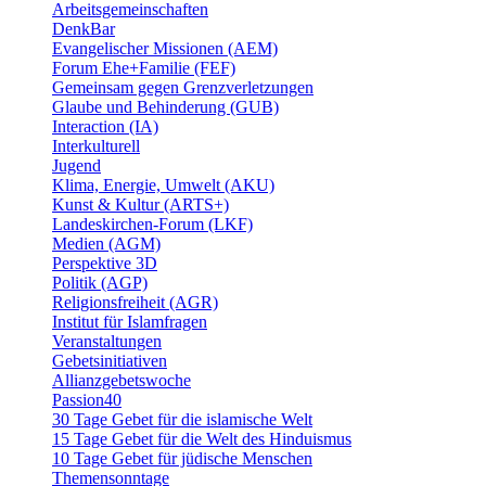
Arbeitsgemeinschaften
DenkBar
Evangelischer Missionen (AEM)
Forum Ehe+Familie (FEF)
Gemeinsam gegen Grenzverletzungen
Glaube und Behinderung (GUB)
Interaction (IA)
Interkulturell
Jugend
Klima, Energie, Umwelt (AKU)
Kunst & Kultur (ARTS+)
Landeskirchen-Forum (LKF)
Medien (AGM)
Perspektive 3D
Politik (AGP)
Religionsfreiheit (AGR)
Institut für Islamfragen
Veranstaltungen
Gebetsinitiativen
Allianzgebetswoche
Passion40
30 Tage Gebet für die islamische Welt
15 Tage Gebet für die Welt des Hinduismus
10 Tage Gebet für jüdische Menschen
Themensonntage