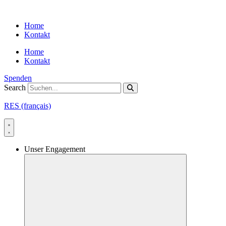
Skip
to
Home
content
Kontakt
Home
Kontakt
Spenden
Search
RES (français)
Unser Engagement