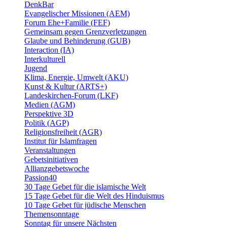
DenkBar
Evangelischer Missionen (AEM)
Forum Ehe+Familie (FEF)
Gemeinsam gegen Grenzverletzungen
Glaube und Behinderung (GUB)
Interaction (IA)
Interkulturell
Jugend
Klima, Energie, Umwelt (AKU)
Kunst & Kultur (ARTS+)
Landeskirchen-Forum (LKF)
Medien (AGM)
Perspektive 3D
Politik (AGP)
Religionsfreiheit (AGR)
Institut für Islamfragen
Veranstaltungen
Gebetsinitiativen
Allianzgebetswoche
Passion40
30 Tage Gebet für die islamische Welt
15 Tage Gebet für die Welt des Hinduismus
10 Tage Gebet für jüdische Menschen
Themensonntage
Sonntag für unsere Nächsten