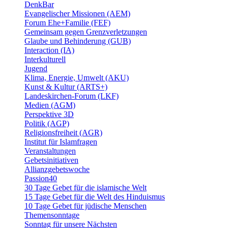
DenkBar
Evangelischer Missionen (AEM)
Forum Ehe+Familie (FEF)
Gemeinsam gegen Grenzverletzungen
Glaube und Behinderung (GUB)
Interaction (IA)
Interkulturell
Jugend
Klima, Energie, Umwelt (AKU)
Kunst & Kultur (ARTS+)
Landeskirchen-Forum (LKF)
Medien (AGM)
Perspektive 3D
Politik (AGP)
Religionsfreiheit (AGR)
Institut für Islamfragen
Veranstaltungen
Gebetsinitiativen
Allianzgebetswoche
Passion40
30 Tage Gebet für die islamische Welt
15 Tage Gebet für die Welt des Hinduismus
10 Tage Gebet für jüdische Menschen
Themensonntage
Sonntag für unsere Nächsten