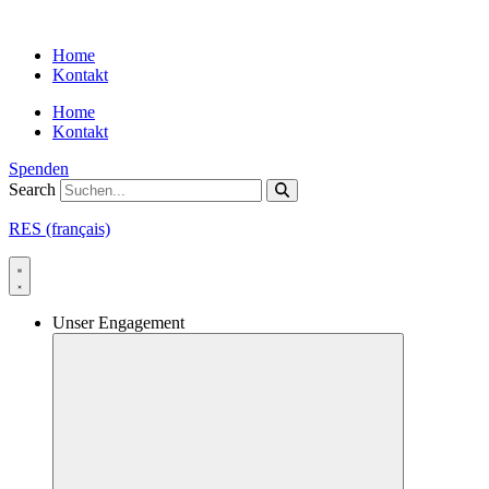
Skip
to
Home
content
Kontakt
Home
Kontakt
Spenden
Search
RES (français)
Unser Engagement