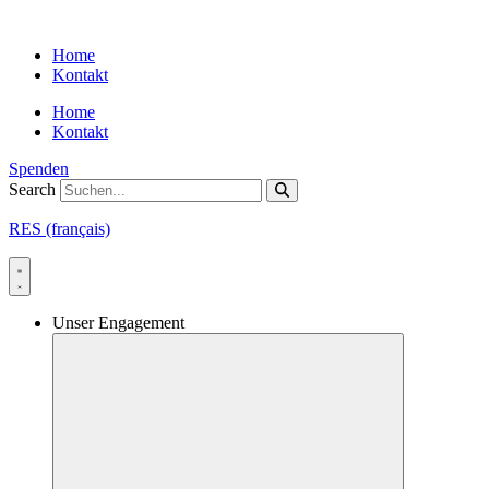
Skip
to
Home
content
Kontakt
Home
Kontakt
Spenden
Search
RES (français)
Unser Engagement