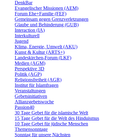
DenkBar
Evangelischer Missionen (AEM)
Forum Ehe+Familie (FEF)
Gemeinsam gegen Grenzverletzungen
Glaube und Behinderung (GUB)
Interaction (IA)
Interkulturell
Jugend
Klima, Energie, Umwelt (AKU)
Kunst & Kultur (ARTS+)
Landeskirchen-Forum (LKF)
Medien (AGM)
Perspektive 3D
Politik (AGP)
Religionsfreiheit (AGR)
Institut für Islamfragen
Veranstaltungen
Gebetsinitiativen
Allianzgebetswoche
Passion40
30 Tage Gebet für die islamische Welt
15 Tage Gebet für die Welt des Hinduismus
10 Tage Gebet für jüdische Menschen
Themensonntage
Sonntag für unsere Nächsten