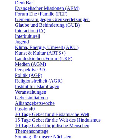
DenkBar
Evangelischer Missionen (AEM)
Forum Ehe+Familie (FEF)
Gemeinsam gegen Grenzverletzungen
Glaube und Behinderung (GUB)
Interaction (IA)
Interkulturell
Jugend
Klima, Energie, Umwelt (AKU)
Kunst & Kultur (ARTS+)
Landeskirchen-Forum (LKF)
Medien (AGM)
Perspektive 3D
Politik (AGP)
Religionsfreiheit (AGR)
Institut für Islamfragen
Veranstaltungen
Gebetsinitiativen
Allianzgebetswoche
Passion40
30 Tage Gebet für die islamische Welt
15 Tage Gebet für die Welt des Hinduismus
10 Tage Gebet für jüdische Menschen
Themensonntage
Sonntag für unsere Nächsten