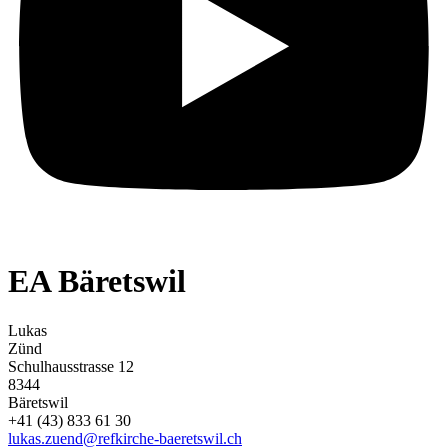
EA Bäretswil
Lukas
Zünd
Schulhausstrasse 12
8344
Bäretswil
+41 (43) 833 61 30
lukas.zuend@refkirche-baeretswil.ch