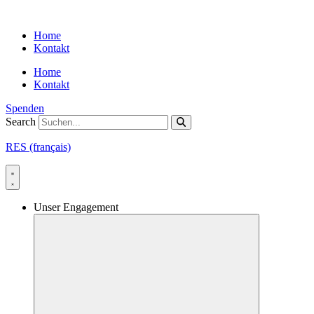
Skip
to
Home
content
Kontakt
Home
Kontakt
Spenden
Search
RES (français)
Unser Engagement