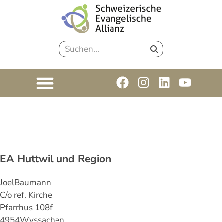
EA Huttwil und Region
Joel
Baumann
C/o ref. Kirche
Pfarrhus 108f
4954
Wyssachen