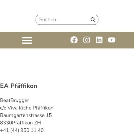
EA Pfäffikon
Beat
Brugger
c/o Viva Kiche Pfäffikon
Baumgartenstrasse 15
8330
Pfäffikon ZH
+41 (44) 950 11 40