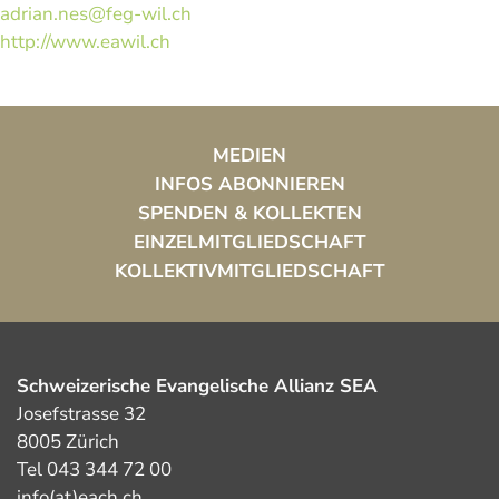
adrian.nes@feg-wil.ch
http://www.eawil.ch
MEDIEN
INFOS ABONNIEREN
SPENDEN & KOLLEKTEN
EINZELMITGLIEDSCHAFT
KOLLEKTIVMITGLIEDSCHAFT
Schweizerische Evangelische Allianz SEA
Josefstrasse 32
8005 Zürich
Tel 043 344 72 00
info(at)each.ch