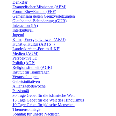
DenkBar
Evangelischer Missionen (AEM)
Forum Ehe+Familie (FEF)
Gemeinsam gegen Grenzverletzungen
Glaube und Behinderung (GUB)
Interaction (IA)
Interkulturell
Jugend
Klima, Energie, Umwelt (AKU)
Kunst & Kultur (ARTS+)
Landeskirchen-Forum (LKF)
Medien (AGM)
Perspektive 3D
Politik (AGP)
Religionsfreiheit (AGR)
Institut für Islamfragen
Veranstaltungen
Gebetsinitiativen
Allianzgebetswoche
Passion40
30 Tage Gebet für die islamische Welt
15 Tage Gebet für die Welt des Hinduismus
10 Tage Gebet für jüdische Menschen
Themensonntage
Sonntag für unsere Nächsten