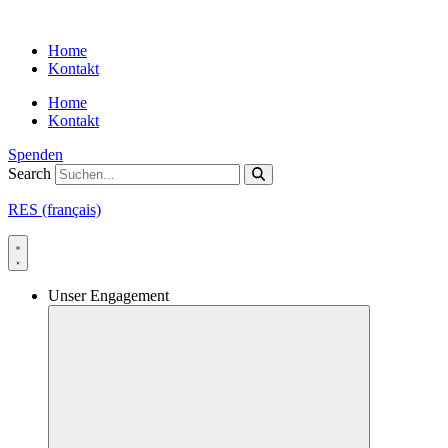
Skip
to
Home
content
Kontakt
Home
Kontakt
Spenden
Search
RES (français)
Unser Engagement