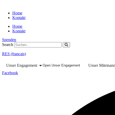
Skip
to
Home
content
Kontakt
Home
Kontakt
Spenden
Search
RES (français)
Unser Engagement
Unser Miteinan
Open Unser Engagement
Facebook