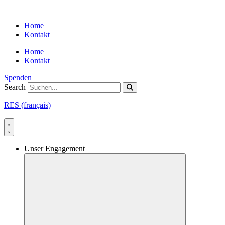
Skip
to
Home
content
Kontakt
Home
Kontakt
Spenden
Search
RES (français)
Unser Engagement