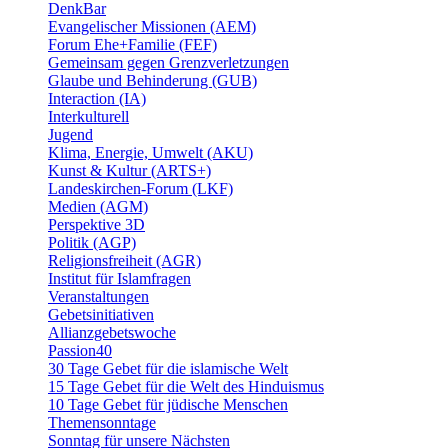
DenkBar
Evangelischer Missionen (AEM)
Forum Ehe+Familie (FEF)
Gemeinsam gegen Grenzverletzungen
Glaube und Behinderung (GUB)
Interaction (IA)
Interkulturell
Jugend
Klima, Energie, Umwelt (AKU)
Kunst & Kultur (ARTS+)
Landeskirchen-Forum (LKF)
Medien (AGM)
Perspektive 3D
Politik (AGP)
Religionsfreiheit (AGR)
Institut für Islamfragen
Veranstaltungen
Gebetsinitiativen
Allianzgebetswoche
Passion40
30 Tage Gebet für die islamische Welt
15 Tage Gebet für die Welt des Hinduismus
10 Tage Gebet für jüdische Menschen
Themensonntage
Sonntag für unsere Nächsten