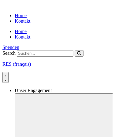
Skip
to
Home
content
Kontakt
Home
Kontakt
Spenden
Search
RES (français)
Unser Engagement