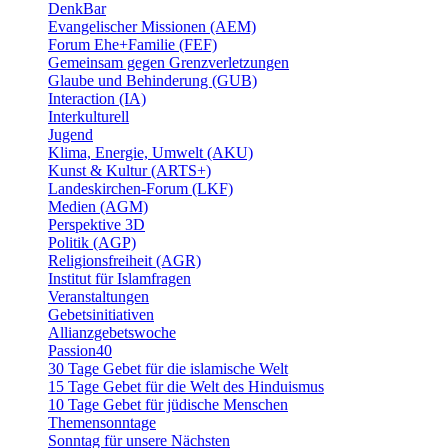
DenkBar
Evangelischer Missionen (AEM)
Forum Ehe+Familie (FEF)
Gemeinsam gegen Grenzverletzungen
Glaube und Behinderung (GUB)
Interaction (IA)
Interkulturell
Jugend
Klima, Energie, Umwelt (AKU)
Kunst & Kultur (ARTS+)
Landeskirchen-Forum (LKF)
Medien (AGM)
Perspektive 3D
Politik (AGP)
Religionsfreiheit (AGR)
Institut für Islamfragen
Veranstaltungen
Gebetsinitiativen
Allianzgebetswoche
Passion40
30 Tage Gebet für die islamische Welt
15 Tage Gebet für die Welt des Hinduismus
10 Tage Gebet für jüdische Menschen
Themensonntage
Sonntag für unsere Nächsten