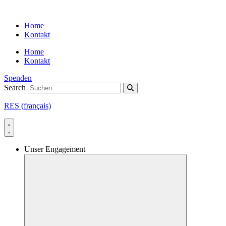
Skip
to
Home
content
Kontakt
Home
Kontakt
Spenden
Search
RES (français)
Unser Engagement