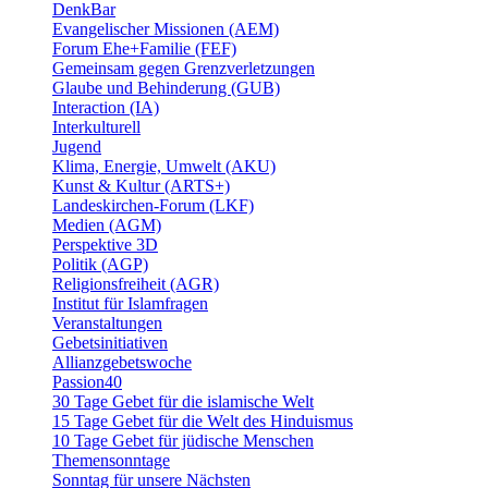
DenkBar
Evangelischer Missionen (AEM)
Forum Ehe+Familie (FEF)
Gemeinsam gegen Grenzverletzungen
Glaube und Behinderung (GUB)
Interaction (IA)
Interkulturell
Jugend
Klima, Energie, Umwelt (AKU)
Kunst & Kultur (ARTS+)
Landeskirchen-Forum (LKF)
Medien (AGM)
Perspektive 3D
Politik (AGP)
Religionsfreiheit (AGR)
Institut für Islamfragen
Veranstaltungen
Gebetsinitiativen
Allianzgebetswoche
Passion40
30 Tage Gebet für die islamische Welt
15 Tage Gebet für die Welt des Hinduismus
10 Tage Gebet für jüdische Menschen
Themensonntage
Sonntag für unsere Nächsten