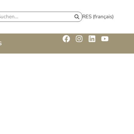
RES (français)
S