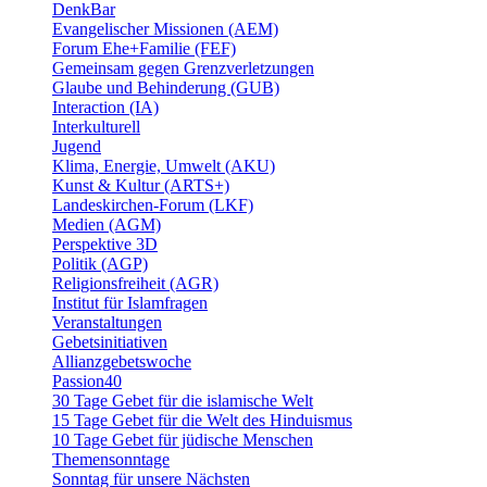
DenkBar
Evangelischer Missionen (AEM)
Forum Ehe+Familie (FEF)
Gemeinsam gegen Grenzverletzungen
Glaube und Behinderung (GUB)
Interaction (IA)
Interkulturell
Jugend
Klima, Energie, Umwelt (AKU)
Kunst & Kultur (ARTS+)
Landeskirchen-Forum (LKF)
Medien (AGM)
Perspektive 3D
Politik (AGP)
Religionsfreiheit (AGR)
Institut für Islamfragen
Veranstaltungen
Gebetsinitiativen
Allianzgebetswoche
Passion40
30 Tage Gebet für die islamische Welt
15 Tage Gebet für die Welt des Hinduismus
10 Tage Gebet für jüdische Menschen
Themensonntage
Sonntag für unsere Nächsten