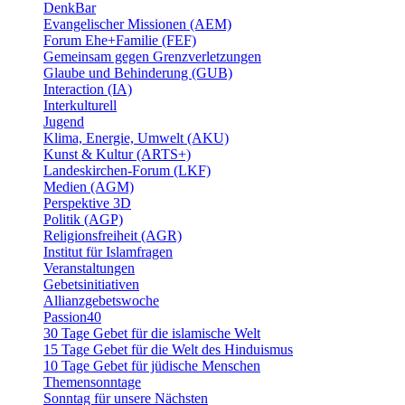
DenkBar
Evangelischer Missionen (AEM)
Forum Ehe+Familie (FEF)
Gemeinsam gegen Grenzverletzungen
Glaube und Behinderung (GUB)
Interaction (IA)
Interkulturell
Jugend
Klima, Energie, Umwelt (AKU)
Kunst & Kultur (ARTS+)
Landeskirchen-Forum (LKF)
Medien (AGM)
Perspektive 3D
Politik (AGP)
Religionsfreiheit (AGR)
Institut für Islamfragen
Veranstaltungen
Gebetsinitiativen
Allianzgebetswoche
Passion40
30 Tage Gebet für die islamische Welt
15 Tage Gebet für die Welt des Hinduismus
10 Tage Gebet für jüdische Menschen
Themensonntage
Sonntag für unsere Nächsten