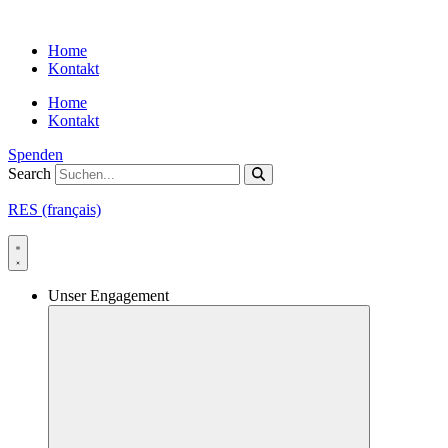
Skip
to
Home
content
Kontakt
Home
Kontakt
Spenden
Search
RES (français)
Unser Engagement