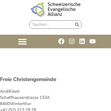
Freie Christengemeinde
Andi
Kleeli
Schaffhauserstrasse 133A
8400
Winterthur
+41 (52) 213 29 78