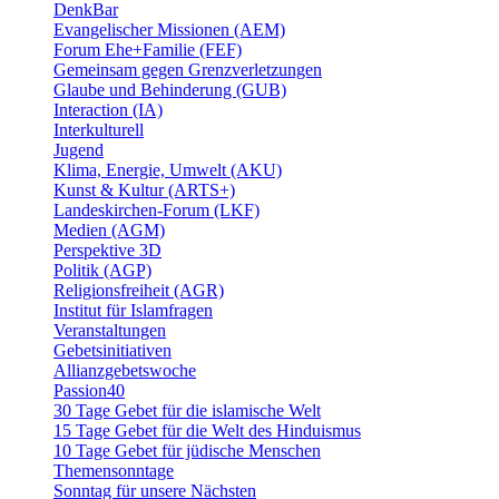
DenkBar
Evangelischer Missionen (AEM)
Forum Ehe+Familie (FEF)
Gemeinsam gegen Grenzverletzungen
Glaube und Behinderung (GUB)
Interaction (IA)
Interkulturell
Jugend
Klima, Energie, Umwelt (AKU)
Kunst & Kultur (ARTS+)
Landeskirchen-Forum (LKF)
Medien (AGM)
Perspektive 3D
Politik (AGP)
Religionsfreiheit (AGR)
Institut für Islamfragen
Veranstaltungen
Gebetsinitiativen
Allianzgebetswoche
Passion40
30 Tage Gebet für die islamische Welt
15 Tage Gebet für die Welt des Hinduismus
10 Tage Gebet für jüdische Menschen
Themensonntage
Sonntag für unsere Nächsten