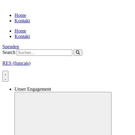
Skip
to
Home
content
Kontakt
Home
Kontakt
Spenden
Search
RES (français)
Unser Engagement