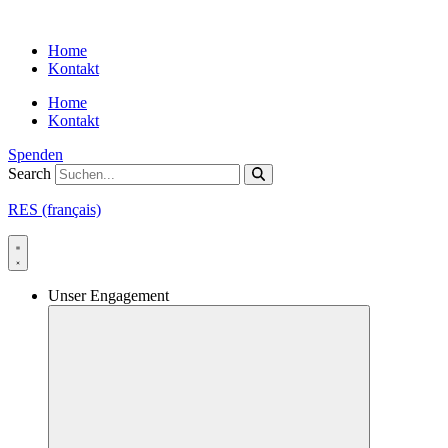
Skip
to
Home
content
Kontakt
Home
Kontakt
Spenden
Search
RES (français)
Unser Engagement