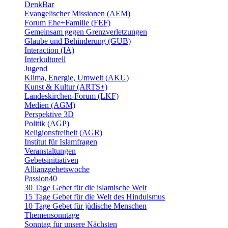
DenkBar
Evangelischer Missionen (AEM)
Forum Ehe+Familie (FEF)
Gemeinsam gegen Grenzverletzungen
Glaube und Behinderung (GUB)
Interaction (IA)
Interkulturell
Jugend
Klima, Energie, Umwelt (AKU)
Kunst & Kultur (ARTS+)
Landeskirchen-Forum (LKF)
Medien (AGM)
Perspektive 3D
Politik (AGP)
Religionsfreiheit (AGR)
Institut für Islamfragen
Veranstaltungen
Gebetsinitiativen
Allianzgebetswoche
Passion40
30 Tage Gebet für die islamische Welt
15 Tage Gebet für die Welt des Hinduismus
10 Tage Gebet für jüdische Menschen
Themensonntage
Sonntag für unsere Nächsten