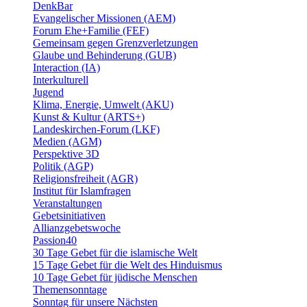
DenkBar
Evangelischer Missionen (AEM)
Forum Ehe+Familie (FEF)
Gemeinsam gegen Grenzverletzungen
Glaube und Behinderung (GUB)
Interaction (IA)
Interkulturell
Jugend
Klima, Energie, Umwelt (AKU)
Kunst & Kultur (ARTS+)
Landeskirchen-Forum (LKF)
Medien (AGM)
Perspektive 3D
Politik (AGP)
Religionsfreiheit (AGR)
Institut für Islamfragen
Veranstaltungen
Gebetsinitiativen
Allianzgebetswoche
Passion40
30 Tage Gebet für die islamische Welt
15 Tage Gebet für die Welt des Hinduismus
10 Tage Gebet für jüdische Menschen
Themensonntage
Sonntag für unsere Nächsten