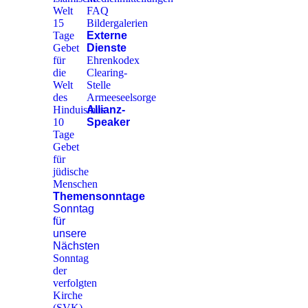
Welt
FAQ
15
Bildergalerien
Tage
Externe
Gebet
Dienste
für
Ehrenkodex
die
Clearing-
Welt
Stelle
des
Armeeseelsorge
Hinduismus
Allianz-
10
Speaker
Tage
Gebet
für
jüdische
Menschen
Themensonntage
Sonntag
für
unsere
Nächsten
Sonntag
der
verfolgten
Kirche
(SVK)