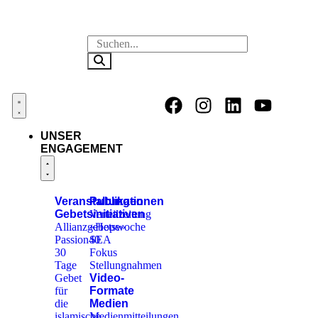
UNSER
ENGAGEMENT
Veranstaltungen
Publikationen
Gebetsinitiativen
Verteilzeitung
Allianzgebetswoche
«Hope»
Passion40
SEA
30
Fokus
Tage
Stellungnahmen
Gebet
Video-
für
Formate
die
Medien
islamische
Medienmitteilungen