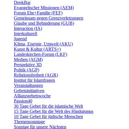
DenkBar
Evangelischer Missionen (AEM)
Forum Ehe+Familie (FEF)
Gemeinsam gegen Grenzverletzungen
Glaube und Behinderung (GUB)
Interaction (IA)
Interkulturell
Jugend
Klima, Energie, Umwelt (AKU)
Kunst & Kultur (ARTS+)
Landeskirchen-Forum (LKF)
Medien (AGM)
Perspektive 3D
Politik (AGP)
Religionsfreiheit (AGR)
Institut für Islamfragen
Veranstaltungen
Gebetsinitiativen
Allianzgebetswoche
Passion40
30 Tage Gebet für die islamische Welt
15 Tage Gebet für die Welt des Hinduismus
10 Tage Gebet für jüdische Menschen
Themensonntage
Sonntag für unsere Nächsten