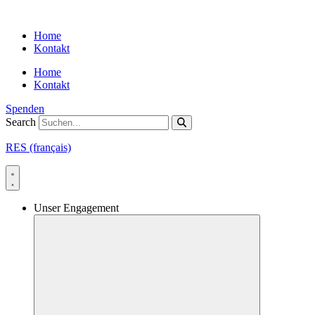
Skip
to
Home
content
Kontakt
Home
Kontakt
Spenden
Search
RES (français)
Unser Engagement