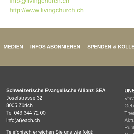
info@livingchurch.ch
http://www.livingchurch.ch
MEDIEN
INFOS ABONNIEREN
SPENDEN & KOLL
Schweizerische Evangelische Allianz SEA
UN
Josefstrasse 32
Ver
8005 Zürich
Gebe
Tel 043 344 72 00
The
info(at)each.ch
Akt
Publ
Telefonisch erreichen Sie uns wie folgt: