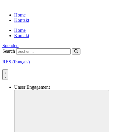
Skip
to
Home
content
Kontakt
Home
Kontakt
Spenden
Search
RES (français)
Unser Engagement