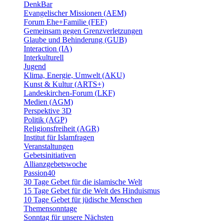
DenkBar
Evangelischer Missionen (AEM)
Forum Ehe+Familie (FEF)
Gemeinsam gegen Grenzverletzungen
Glaube und Behinderung (GUB)
Interaction (IA)
Interkulturell
Jugend
Klima, Energie, Umwelt (AKU)
Kunst & Kultur (ARTS+)
Landeskirchen-Forum (LKF)
Medien (AGM)
Perspektive 3D
Politik (AGP)
Religionsfreiheit (AGR)
Institut für Islamfragen
Veranstaltungen
Gebetsinitiativen
Allianzgebetswoche
Passion40
30 Tage Gebet für die islamische Welt
15 Tage Gebet für die Welt des Hinduismus
10 Tage Gebet für jüdische Menschen
Themensonntage
Sonntag für unsere Nächsten