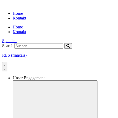
Skip
to
Home
content
Kontakt
Home
Kontakt
Spenden
Search
RES (français)
Unser Engagement