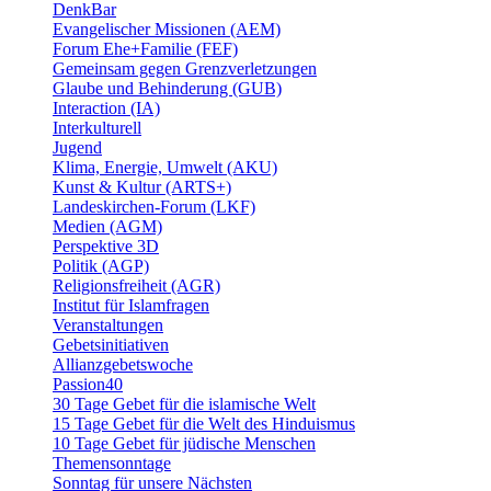
DenkBar
Evangelischer Missionen (AEM)
Forum Ehe+Familie (FEF)
Gemeinsam gegen Grenzverletzungen
Glaube und Behinderung (GUB)
Interaction (IA)
Interkulturell
Jugend
Klima, Energie, Umwelt (AKU)
Kunst & Kultur (ARTS+)
Landeskirchen-Forum (LKF)
Medien (AGM)
Perspektive 3D
Politik (AGP)
Religionsfreiheit (AGR)
Institut für Islamfragen
Veranstaltungen
Gebetsinitiativen
Allianzgebetswoche
Passion40
30 Tage Gebet für die islamische Welt
15 Tage Gebet für die Welt des Hinduismus
10 Tage Gebet für jüdische Menschen
Themensonntage
Sonntag für unsere Nächsten