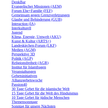
DenkBar
Evangelischer Missionen (AEM)
Forum Ehe+Familie (FEF)
Gemeinsam gegen Grenzverletzungen
Glaube und Behinderung (GUB)
Interaction (IA)
Interkulturell
Jugend
Klima, Energie, Umwelt (AKU)
Kunst & Kultur (ARTS+)
Landeskirchen-Forum (LKF)
Medien (AGM)
Perspektive 3D
Politik (AGP)
Religionsfreiheit (AGR)
Institut für Islamfragen
Veranstaltungen
Gebetsinitiativen
Allianzgebetswoche
Passion40
30 Tage Gebet für die islamische Welt
15 Tage Gebet für die Welt des Hinduismus
10 Tage Gebet für jüdische Menschen
Themensonntage
Sonntag für unsere Nächsten