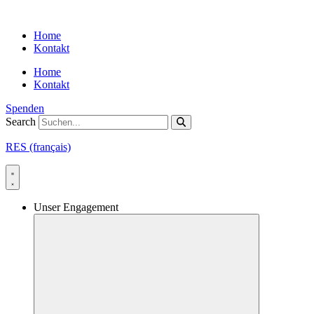
Skip
to
Home
content
Kontakt
Home
Kontakt
Spenden
Search
RES (français)
Unser Engagement