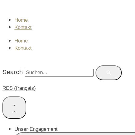
Skip
to
content
Home
Kontakt
Home
Kontakt
SPENDEN
Search
RES (français)
Unser Engagement