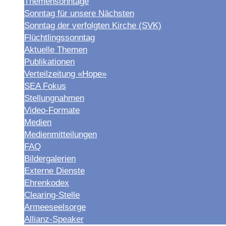
Themensonntage
Sonntag für unsere Nächsten
Sonntag der verfolgten Kirche (SVK)
Flüchtlingssonntag
Aktuelle Themen
Publikationen
Verteilzeitung «Hope»
SEA Fokus
Stellungnahmen
Video-Formate
Medien
Medienmitteilungen
FAQ
Bildergalerien
Externe Dienste
Ehrenkodex
Clearing-Stelle
Armeeseelsorge
Allianz-Speaker