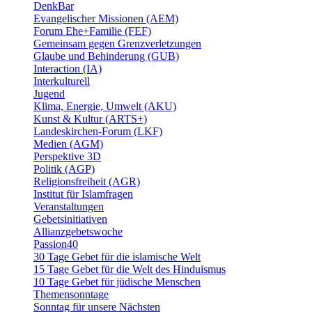
DenkBar
Evangelischer Missionen (AEM)
Forum Ehe+Familie (FEF)
Gemeinsam gegen Grenzverletzungen
Glaube und Behinderung (GUB)
Interaction (IA)
Interkulturell
Jugend
Klima, Energie, Umwelt (AKU)
Kunst & Kultur (ARTS+)
Landeskirchen-Forum (LKF)
Medien (AGM)
Perspektive 3D
Politik (AGP)
Religionsfreiheit (AGR)
Institut für Islamfragen
Veranstaltungen
Gebetsinitiativen
Allianzgebetswoche
Passion40
30 Tage Gebet für die islamische Welt
15 Tage Gebet für die Welt des Hinduismus
10 Tage Gebet für jüdische Menschen
Themensonntage
Sonntag für unsere Nächsten