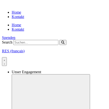
Skip
to
Home
content
Kontakt
Home
Kontakt
Spenden
Search
RES (français)
Unser Engagement