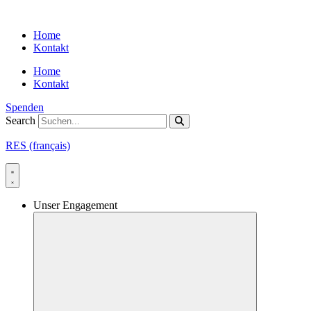
Skip
to
Home
content
Kontakt
Home
Kontakt
Spenden
Search
RES (français)
Unser Engagement