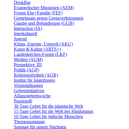
DenkBar
Evangelischer Missionen (AEM)
Forum Ehe+Familie (FEF)
Gemeinsam gegen Grenzverletzungen
Glaube und Behinderung (GUB)
Interaction (IA)
Interkulturell
Jugend
Klima, Energie, Umwelt (AKU)
Kunst & Kultur (ARTS+)
Landeskirchen-Forum (LKF)
Medien (AGM)
Perspektive 3D
Politik (AGP)
Religionsfreiheit (AGR)
Institut für Islamfragen
Veranstaltungen
Gebetsinitiativen
Allianzgebetswoche
Passion40
30 Tage Gebet für die islamische Welt
15 Tage Gebet für die Welt des Hinduismus
10 Tage Gebet für jüdische Menschen
Themensonntage
Sonntag für unsere Nächsten