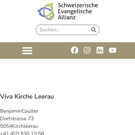
Viva Kirche Leerau
Benjamin
Coulter
Dorfstrasse 73
5054
Kirchleerau
+41 (62) 530 13 58