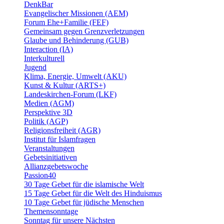
DenkBar
Evangelischer Missionen (AEM)
Forum Ehe+Familie (FEF)
Gemeinsam gegen Grenzverletzungen
Glaube und Behinderung (GUB)
Interaction (IA)
Interkulturell
Jugend
Klima, Energie, Umwelt (AKU)
Kunst & Kultur (ARTS+)
Landeskirchen-Forum (LKF)
Medien (AGM)
Perspektive 3D
Politik (AGP)
Religionsfreiheit (AGR)
Institut für Islamfragen
Veranstaltungen
Gebetsinitiativen
Allianzgebetswoche
Passion40
30 Tage Gebet für die islamische Welt
15 Tage Gebet für die Welt des Hinduismus
10 Tage Gebet für jüdische Menschen
Themensonntage
Sonntag für unsere Nächsten