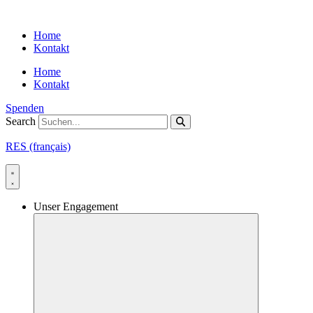
Skip
to
Home
content
Kontakt
Home
Kontakt
Spenden
Search
RES (français)
Unser Engagement