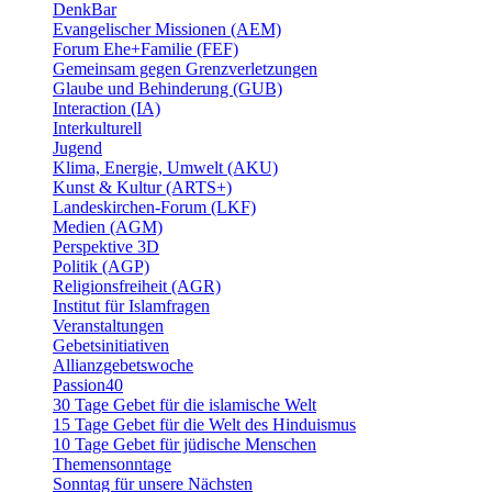
DenkBar
Evangelischer Missionen (AEM)
Forum Ehe+Familie (FEF)
Gemeinsam gegen Grenzverletzungen
Glaube und Behinderung (GUB)
Interaction (IA)
Interkulturell
Jugend
Klima, Energie, Umwelt (AKU)
Kunst & Kultur (ARTS+)
Landeskirchen-Forum (LKF)
Medien (AGM)
Perspektive 3D
Politik (AGP)
Religionsfreiheit (AGR)
Institut für Islamfragen
Veranstaltungen
Gebetsinitiativen
Allianzgebetswoche
Passion40
30 Tage Gebet für die islamische Welt
15 Tage Gebet für die Welt des Hinduismus
10 Tage Gebet für jüdische Menschen
Themensonntage
Sonntag für unsere Nächsten