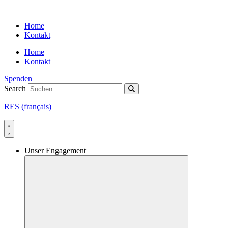
Skip
to
Home
content
Kontakt
Home
Kontakt
Spenden
Search
RES (français)
Unser Engagement