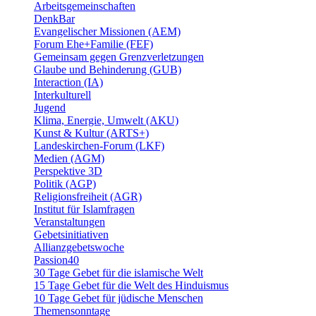
Arbeitsgemeinschaften
DenkBar
Evangelischer Missionen (AEM)
Forum Ehe+Familie (FEF)
Gemeinsam gegen Grenzverletzungen
Glaube und Behinderung (GUB)
Interaction (IA)
Interkulturell
Jugend
Klima, Energie, Umwelt (AKU)
Kunst & Kultur (ARTS+)
Landeskirchen-Forum (LKF)
Medien (AGM)
Perspektive 3D
Politik (AGP)
Religionsfreiheit (AGR)
Institut für Islamfragen
Veranstaltungen
Gebetsinitiativen
Allianzgebetswoche
Passion40
30 Tage Gebet für die islamische Welt
15 Tage Gebet für die Welt des Hinduismus
10 Tage Gebet für jüdische Menschen
Themensonntage