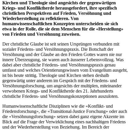
Kirchen und Theologie sind angesichts der gegenwärtigen
Kriegs- und Konfliktherde herausgefordert, ihre spezifisch
christlichen Perspektiven auf Frieden, Versöhnung und
Wiederherstellung zu reflektieren. Von
humanwissenschaftlichen Konzepten unterscheiden sie sich
etwa in der Rolle, die sie dem Menschen für die «Herstellung»
von Frieden und Versöhnung zuweisen.
Der christliche Glaube ist seit seinen Ursprüngen verbunden mit
sozialer Friedens- und Versöhnungspraxis. Die Botschaft der
Versöhnung und der Glaube an den Frieden Gottes waren nie nur
innere Überzeugung, sie waren auch äusserer Lebensvollzug. Was
dabei aber christliche Friedens- und Versöhnungspraxis genau
umfasst und welches Orientierungswissen vom Evangelium ausgeht,
ist bis heute strittig. Theologie und Kirchen stehen deshalb
gegenwärtig unter anderem im Gespräch mit der Friedens- und
Versöhnungsforschung, um angesichts der multiplen, miteinander
verwobenen Kriegs- und Konfliktherde des 21. Jahrhunderts
christliche Friedens- und Versöhnungskonzeptionen auszuloten.
Humanwissenschaftliche Disziplinen wie die «Konflikt- und
Friedensforschung», die «Transitional-Justice Forschung» oder auch
die «Versöhnungsforschung» setzen dabei ganz eigene Akzente im
Blick auf die Frage der Verwirklichung eines nachhaltigen Friedens
und der Wiederherstellung von Beziehung. Im Bereich der