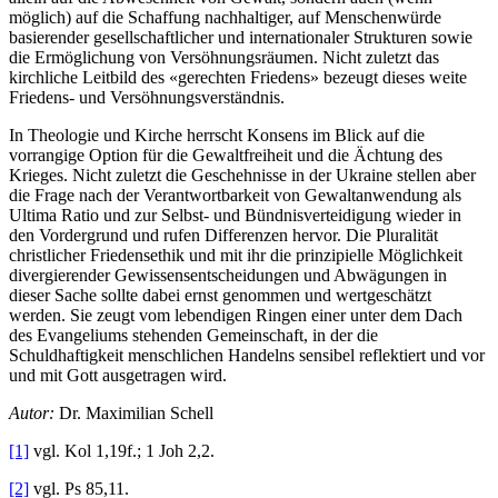
möglich) auf die Schaffung nachhaltiger, auf Menschenwürde
basierender gesellschaftlicher und internationaler Strukturen sowie
die Ermöglichung von Versöhnungsräumen. Nicht zuletzt das
kirchliche Leitbild des «gerechten Friedens» bezeugt dieses weite
Friedens- und Versöhnungsverständnis.
In Theologie und Kirche herrscht Konsens im Blick auf die
vorrangige Option für die Gewaltfreiheit und die Ächtung des
Krieges. Nicht zuletzt die Geschehnisse in der Ukraine stellen aber
die Frage nach der Verantwortbarkeit von Gewaltanwendung als
Ultima Ratio und zur Selbst- und Bündnisverteidigung wieder in
den Vordergrund und rufen Differenzen hervor. Die Pluralität
christlicher Friedensethik und mit ihr die prinzipielle Möglichkeit
divergierender Gewissensentscheidungen und Abwägungen in
dieser Sache sollte dabei ernst genommen und wertgeschätzt
werden. Sie zeugt vom lebendigen Ringen einer unter dem Dach
des Evangeliums stehenden Gemeinschaft, in der die
Schuldhaftigkeit menschlichen Handelns sensibel reflektiert und vor
und mit Gott ausgetragen wird.
Autor:
Dr. Maximilian Schell
[1]
vgl. Kol 1,19f.; 1 Joh 2,2.
[2]
vgl. Ps 85,11.