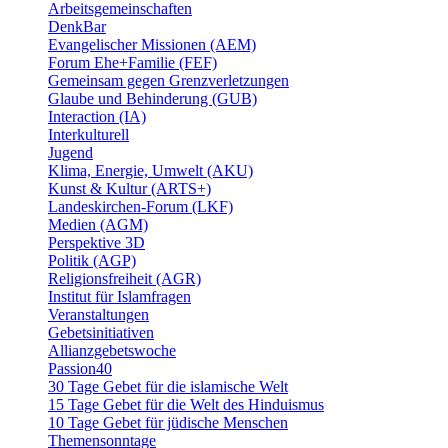
Arbeitsgemeinschaften
DenkBar
Evangelischer Missionen (AEM)
Forum Ehe+Familie (FEF)
Gemeinsam gegen Grenzverletzungen
Glaube und Behinderung (GUB)
Interaction (IA)
Interkulturell
Jugend
Klima, Energie, Umwelt (AKU)
Kunst & Kultur (ARTS+)
Landeskirchen-Forum (LKF)
Medien (AGM)
Perspektive 3D
Politik (AGP)
Religionsfreiheit (AGR)
Institut für Islamfragen
Veranstaltungen
Gebetsinitiativen
Allianzgebetswoche
Passion40
30 Tage Gebet für die islamische Welt
15 Tage Gebet für die Welt des Hinduismus
10 Tage Gebet für jüdische Menschen
Themensonntage