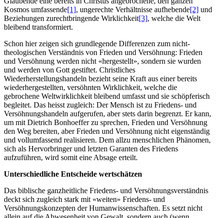
Glaubende eine bereits in Christus angebrochene, den ganzen
Kosmos umfassende
[1]
, ungerechte Verhältnisse aufhebende
[2]
und
Beziehungen zurechtbringende Wirklichkeit
[3]
, welche die Welt
bleibend transformiert.
Schon hier zeigen sich grundlegende Differenzen zum nicht-
theologischen Verständnis von Frieden und Versöhnung: Frieden
und Versöhnung werden nicht «hergestellt», sondern sie wurden
und werden von Gott gestiftet. Christliches
Wiederherstellungshandeln bezieht seine Kraft aus einer bereits
wiederhergestellten, versöhnten Wirklichkeit, welche die
gebrochene Weltwirklichkeit bleibend umfasst und sie schöpferisch
begleitet. Das heisst zugleich: Der Mensch ist zu Friedens- und
Versöhnungshandeln aufgerufen, aber stets darin begrenzt. Er kann,
um mit Dietrich Bonhoeffer zu sprechen, Frieden und Versöhnung
den Weg bereiten, aber Frieden und Versöhnung nicht eigenständig
und vollumfassend realisieren. Dem allzu menschlichen Phänomen,
sich als Hervorbringer und letzten Garanten des Friedens
aufzuführen, wird somit eine Absage erteilt.
Unterschiedliche Entscheide wertschätzen
Das biblische ganzheitliche Friedens- und Versöhnungsverständnis
deckt sich zugleich stark mit «weiten» Friedens- und
Versöhnungskonzepten der Humanwissenschaften. Es setzt nicht
allein auf die Abwesenheit von Gewalt, sondern auch (wenn