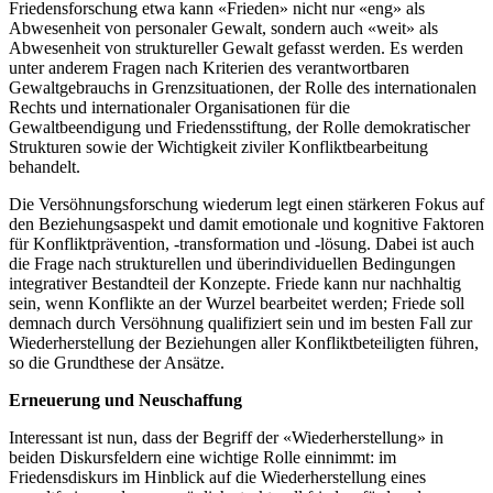
Friedensforschung etwa kann «Frieden» nicht nur «eng» als
Abwesenheit von personaler Gewalt, sondern auch «weit» als
Abwesenheit von struktureller Gewalt gefasst werden. Es werden
unter anderem Fragen nach Kriterien des verantwortbaren
Gewaltgebrauchs in Grenzsituationen, der Rolle des internationalen
Rechts und internationaler Organisationen für die
Gewaltbeendigung und Friedensstiftung, der Rolle demokratischer
Strukturen sowie der Wichtigkeit ziviler Konfliktbearbeitung
behandelt.
Die Versöhnungsforschung wiederum legt einen stärkeren Fokus auf
den Beziehungsaspekt und damit emotionale und kognitive Faktoren
für Konfliktprävention, -transformation und -lösung. Dabei ist auch
die Frage nach strukturellen und überindividuellen Bedingungen
integrativer Bestandteil der Konzepte. Friede kann nur nachhaltig
sein, wenn Konflikte an der Wurzel bearbeitet werden; Friede soll
demnach durch Versöhnung qualifiziert sein und im besten Fall zur
Wiederherstellung der Beziehungen aller Konfliktbeteiligten führen,
so die Grundthese der Ansätze.
Erneuerung und Neuschaffung
Interessant ist nun, dass der Begriff der «Wiederherstellung» in
beiden Diskursfeldern eine wichtige Rolle einnimmt: im
Friedensdiskurs im Hinblick auf die Wiederherstellung eines