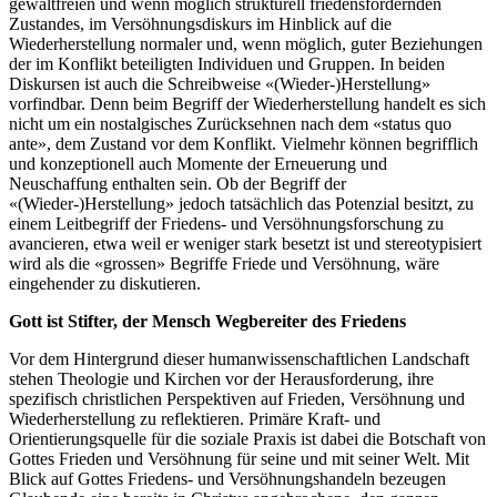
gewaltfreien und wenn möglich strukturell friedensfördernden
Zustandes, im Versöhnungsdiskurs im Hinblick auf die
Wiederherstellung normaler und, wenn möglich, guter Beziehungen
der im Konflikt beteiligten Individuen und Gruppen. In beiden
Diskursen ist auch die Schreibweise «(Wieder-)Herstellung»
vorfindbar. Denn beim Begriff der Wiederherstellung handelt es sich
nicht um ein nostalgisches Zurücksehnen nach dem «status quo
ante», dem Zustand vor dem Konflikt. Vielmehr können begrifflich
und konzeptionell auch Momente der Erneuerung und
Neuschaffung enthalten sein. Ob der Begriff der
«(Wieder-)Herstellung» jedoch tatsächlich das Potenzial besitzt, zu
einem Leitbegriff der Friedens- und Versöhnungsforschung zu
avancieren, etwa weil er weniger stark besetzt ist und stereotypisiert
wird als die «grossen» Begriffe Friede und Versöhnung, wäre
eingehender zu diskutieren.
Gott ist Stifter, der Mensch Wegbereiter des Friedens
Vor dem Hintergrund dieser humanwissenschaftlichen Landschaft
stehen Theologie und Kirchen vor der Herausforderung, ihre
spezifisch christlichen Perspektiven auf Frieden, Versöhnung und
Wiederherstellung zu reflektieren. Primäre Kraft- und
Orientierungsquelle für die soziale Praxis ist dabei die Botschaft von
Gottes Frieden und Versöhnung für seine und mit seiner Welt. Mit
Blick auf Gottes Friedens- und Versöhnungshandeln bezeugen