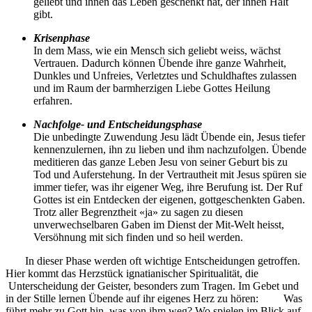
geliebt und ihnen das Leben geschenkt hat, der ihnen Halt
gibt.
Krisenphase
In dem Mass, wie ein Mensch sich geliebt weiss, wächst
Vertrauen. Dadurch können Übende ihre ganze Wahrheit,
Dunkles und Unfreies, Verletztes und Schuldhaftes zulassen
und im Raum der barmherzigen Liebe Gottes Heilung
erfahren.
Nachfolge- und Entscheidungsphase
Die unbedingte Zuwendung Jesu lädt Übende ein, Jesus tiefer
kennenzulernen, ihn zu lieben und ihm nachzufolgen. Übende
meditieren das ganze Leben Jesu von seiner Geburt bis zu
Tod und Auferstehung. In der Vertrautheit mit Jesus spüren sie
immer tiefer, was ihr eigener Weg, ihre Berufung ist. Der Ruf
Gottes ist ein Entdecken der eigenen, gottgeschenkten Gaben.
Trotz aller Begrenztheit «ja» zu sagen zu diesen
unverwechselbaren Gaben im Dienst der Mit-Welt heisst,
Versöhnung mit sich finden und so heil werden.
In dieser Phase werden oft wichtige Entscheidungen getroffen.
Hier kommt das Herzstück ignatianischer Spiritualität, die
Unterscheidung der Geister, besonders zum Tragen. Im Gebet und
in der Stille lernen Übende auf ihr eigenes Herz zu hören: Was
führt mehr zu Gott hin, was von ihm weg? Wo spielen im Blick auf