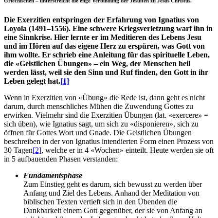
Griechischen – unterstreicht die enge Verbindung der Jesuiten zu Jesus Christus.
Die Exerzitien entspringen der Erfahrung von Ignatius von
Loyola (1491–1556). Eine schwere Kriegsverletzung warf ihn in
eine Sinnkrise. Hier lernte er im Meditieren des Lebens Jesu
und im Hören auf das eigene Herz zu erspüren, was Gott von
ihm wollte. Er schrieb eine Anleitung für das spirituelle Leben,
die «Geistlichen Übungen» – ein Weg, der Menschen heil
werden lässt, weil sie den Sinn und Ruf finden, den Gott in ihr
Leben gelegt hat.
[1]
Wenn in Exerzitien von «Übung» die Rede ist, dann geht es nicht
darum, durch menschliches Mühen die Zuwendung Gottes zu
erwirken. Vielmehr sind die Exerzitien Übungen (lat. «exercere
»
=
sich üben), wie Ignatius sagt, um sich zu «disponieren», sich zu
öffnen für Gottes Wort und Gnade. Die Geistlichen Übungen
beschreiben in der von Ignatius intendierten Form einen Prozess von
30 Tagen
[2]
, welche er in 4 «Wochen» einteilt. Heute werden sie oft
in 5 aufbauenden Phasen verstanden:
Fundamentsphase
Zum Einstieg geht es darum, sich bewusst zu werden über
Anfang und Ziel des Lebens. Anhand der Meditation von
biblischen Texten vertieft sich in den Übenden die
Dankbarkeit einem Gott gegenüber, der sie von Anfang an