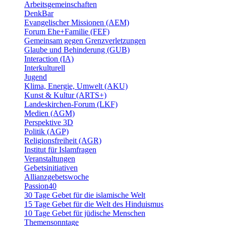
Arbeitsgemeinschaften
DenkBar
Evangelischer Missionen (AEM)
Forum Ehe+Familie (FEF)
Gemeinsam gegen Grenzverletzungen
Glaube und Behinderung (GUB)
Interaction (IA)
Interkulturell
Jugend
Klima, Energie, Umwelt (AKU)
Kunst & Kultur (ARTS+)
Landeskirchen-Forum (LKF)
Medien (AGM)
Perspektive 3D
Politik (AGP)
Religionsfreiheit (AGR)
Institut für Islamfragen
Veranstaltungen
Gebetsinitiativen
Allianzgebetswoche
Passion40
30 Tage Gebet für die islamische Welt
15 Tage Gebet für die Welt des Hinduismus
10 Tage Gebet für jüdische Menschen
Themensonntage