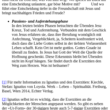
eine Entscheidung unlautere, gar böse Motive mit? Und wo
führt eine Entscheidung tiefer in die Freundschaft mit Jesus und
bringt nachhaltigen Frieden und Freude?
Passions- und Auferstehungsphase
In den letzten beiden Phasen betrachten die Übenden Jesu
Kreuz, Tod und Auferstehung. Verbunden mit dem Geschick
von Jesus erfahren sie, dass ihre Berufung womöglich mit
Anfechtung, Vergeblichkeit, ja, Scheitern konfrontiert wird,
doch dass die Liebe Gottes selbst in der tiefsten Verlassenheit
Leben schafft. Kein Ort ist mehr gottlos. Gottes Gnade ist
überall zu finden. In Jesus hat Gott der Welt die Quelle der
Hoffnung geschenkt. Diese Erkenntnis bleibt bei Übenden
nicht im Kopf hängen. Sie findet durch die Exerzitien den
Weg zum Herzen. Was ist heilsamer?
[1]
Für mehr Information zu Ignatius und den Exerzitien: Kiechle,
Stefan: Ignatius von Loyola. Werk – Leben – Spiritualität. Freiburg,
Basel, Wien 2014, Echter Verlag.
[2]
Ignatius selbst ist es wichtig, dass die Exerzitien an die
Möglichkeiten der Menschen angepasst werden. So gibt es neben
der «Ur-Form» der 30-tägigen heute auch 5-7-tägige Exerzitien oder