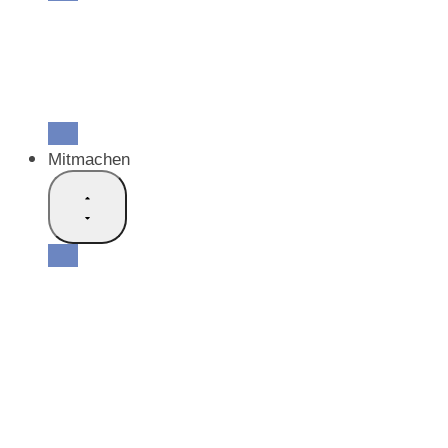
Unsere Mitglieder
Lokale Allianzen
Kirchgemeinden ohne lokale Allianz
Werke
Arbeitsgemeinschaften
Mitmachen
Mitgliedschaft für Einzelpersonen
Mitgliedschaft für Kirchen und Werke
Informationen & Bestellungen
SEA Info
Medienmitteilungen
Newsletter «SEA aktuell»
Spenden & Kollekten