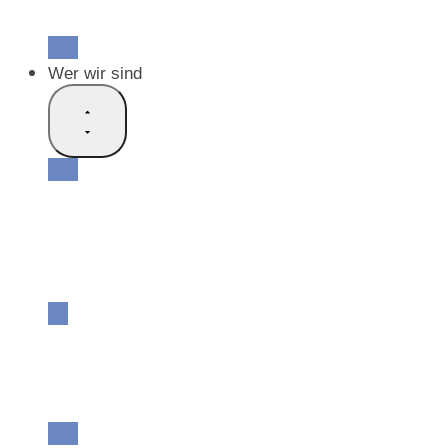
Offene Stellen
Freiwillige Mitarbeit
Wer wir sind
Unsere Vision
Unser Netzwerk
Unsere Partnerschaften
Unsere Geschichte
Unsere Grundlagendokumente
Unser Team
Unser Vorstand
Unsere Botschafter
Jahresberichte