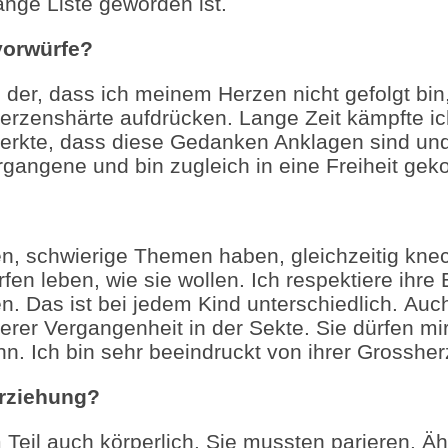
ange Liste geworden ist.
vorwürfe?
h der, dass ich meinem Herzen nicht gefolgt b
 Herzenshärte aufdrücken.
Lange Zeit kämpfte ic
 merkte, dass diese Gedanken Anklagen sind u
rgangene und bin zugleich in eine Freiheit g
hsen, schwierige Themen haben, gleichzeitig kne
fen leben, wie sie wollen. Ich respektiere ihre 
en. Das ist bei jedem Kind unterschiedlich.
Auch
er Vergangenheit in der Sekte. Sie dürfen mir 
n. Ich bin sehr beeindruckt von ihrer Grossherz
erziehung?
m Teil auch körperlich. Sie mussten parieren. Ä