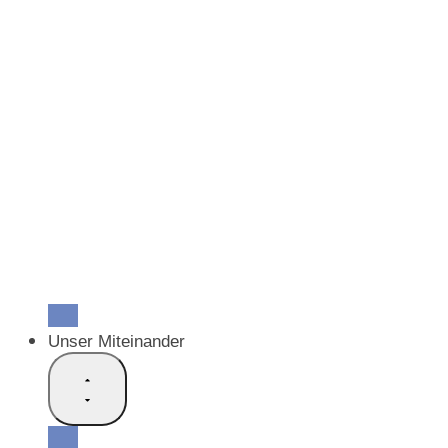
Verteilzeitung «Hope»
SEA Fokus
Stellungnahmen
Video-Formate
Medien
Medienmitteilungen
FAQ
Bildergalerien
Externe Dienste
Ehrenkodex
Clearing-Stelle
Armeeseelsorge
Allianz-Speaker
Unser Miteinander