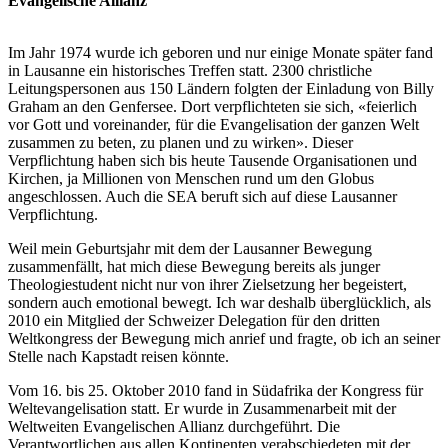
Evangelische Allianz
Im Jahr 1974 wurde ich geboren und nur einige Monate später fand
in Lausanne ein historisches Treffen statt. 2300 christliche
Leitungspersonen aus 150 Ländern folgten der Einladung von Billy
Graham an den Genfersee. Dort verpflichteten sie sich, «feierlich
vor Gott und voreinander, für die Evangelisation der ganzen Welt
zusammen zu beten, zu planen und zu wirken». Dieser
Verpflichtung haben sich bis heute Tausende Organisationen und
Kirchen, ja Millionen von Menschen rund um den Globus
angeschlossen. Auch die SEA beruft sich auf diese Lausanner
Verpflichtung.
Weil mein Geburtsjahr mit dem der Lausanner Bewegung
zusammenfällt, hat mich diese Bewegung bereits als junger
Theologiestudent nicht nur von ihrer Zielsetzung her begeistert,
sondern auch emotional bewegt. Ich war deshalb überglücklich, als
2010 ein Mitglied der Schweizer Delegation für den dritten
Weltkongress der Bewegung mich anrief und fragte, ob ich an seiner
Stelle nach Kapstadt reisen könnte.
Vom 16. bis 25. Oktober 2010 fand in Südafrika der Kongress für
Weltevangelisation statt. Er wurde in Zusammenarbeit mit der
Weltweiten Evangelischen Allianz durchgeführt. Die
Verantwortlichen aus allen Kontinenten verabschiedeten mit der