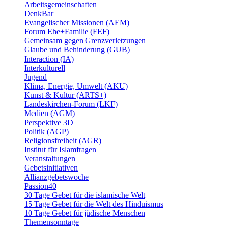
Arbeitsgemeinschaften
DenkBar
Evangelischer Missionen (AEM)
Forum Ehe+Familie (FEF)
Gemeinsam gegen Grenzverletzungen
Glaube und Behinderung (GUB)
Interaction (IA)
Interkulturell
Jugend
Klima, Energie, Umwelt (AKU)
Kunst & Kultur (ARTS+)
Landeskirchen-Forum (LKF)
Medien (AGM)
Perspektive 3D
Politik (AGP)
Religionsfreiheit (AGR)
Institut für Islamfragen
Veranstaltungen
Gebetsinitiativen
Allianzgebetswoche
Passion40
30 Tage Gebet für die islamische Welt
15 Tage Gebet für die Welt des Hinduismus
10 Tage Gebet für jüdische Menschen
Themensonntage