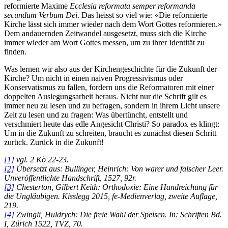
reformierte Maxime
Ecclesia reformata semper reformanda
secundum Verbum Dei
. Das heisst so viel wie: «Die reformierte
Kirche lässt sich immer wieder nach dem Wort Gottes reformieren.»
Dem andauernden Zeitwandel ausgesetzt, muss sich die Kirche
immer wieder am Wort Gottes messen, um zu ihrer Identität zu
finden.
Was lernen wir also aus der Kirchengeschichte für die Zukunft der
Kirche? Um nicht in einen naiven Progressivismus oder
Konservatismus zu fallen, fordern uns die Reformatoren mit einer
doppelten Auslegungsarbeit heraus. Nicht nur die Schrift gilt es
immer neu zu lesen und zu befragen, sondern in ihrem Licht unsere
Zeit zu lesen und zu fragen: Was übertüncht, entstellt und
verschmiert heute das edle Angesicht Christi? So paradox es klingt:
Um in die Zukunft zu schreiten, braucht es zunächst diesen Schritt
zurück. Zurück in die Zukunft!
[1]
vgl. 2 Kö 22-23.
[2]
Übersetzt aus: Bullinger, Heinrich: Von warer und falscher Leer.
Unveröffentlichte Handschrift, 1527, 92r.
[3]
Chesterton, Gilbert Keith: Orthodoxie: Eine Handreichung für
die Ungläubigen. Kisslegg 2015, fe-Medienverlag, zweite Auflage,
219.
[4]
Zwingli, Huldrych: Die freie Wahl der Speisen. In: Schriften Bd.
I, Zürich 1522, TVZ, 70.