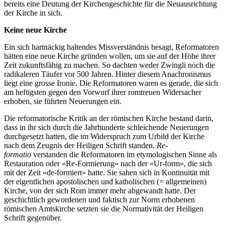
bereits eine Deutung der Kirchengeschichte für die Neuausrichtung
der Kirche in sich.
Keine neue Kirche
Ein sich hartnäckig haltendes Missverständnis besagt, Reformatoren
hätten eine neue Kirche gründen wollen, um sie auf der Höhe ihrer
Zeit zukunftsfähig zu machen. So dachten weder Zwingli noch die
radikaleren Täufer vor 500 Jahren. Hinter diesem Anachronismus
liegt eine grosse Ironie. Die Reformatoren waren es gerade, die sich
am heftigsten gegen den Vorwurf ihrer romtreuen Widersacher
erhoben, sie führten Neuerungen ein.
Die reformatorische Kritik an der römischen Kirche bestand darin,
dass in ihr sich durch die Jahrhunderte schleichende Neuerungen
durchgesetzt hatten, die im Widerspruch zum Urbild der Kirche
nach dem Zeugnis der Heiligen Schrift standen.
Re-
formatio
verstanden die Reformatoren im etymologischen Sinne als
Restauration oder «Re-Formierung» nach der «Ur-form», die sich
mit der Zeit «de-formiert» hatte. Sie sahen sich in Kontinuität mit
der eigentlichen apostolischen und katholischen (= allgemeinen)
Kirche, von der sich Rom immer mehr abgewandt hatte. Der
geschichtlich gewordenen und faktisch zur Norm erhobenen
römischen Amtskirche setzten sie die Normativität der Heiligen
Schrift gegenüber.