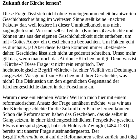
Zukunft der Kirche lernen?
Diese Frage lässt sich nicht ohne Voreingenommenheit beantworten.
Geschichtsschreibung im weitesten Sinne stellt keine «nackten
Fakten» dar, weil letztere in dieser Unmittelbarkeit uns nicht
zugänglich sind. Wir sind selbst Teil der (Kirchen-)Geschichte und
können uns aus der eigenen Geschichtlichkeit nicht entheben, um
mit «Gottes Auge» ein Geschehen zu beobachten. Um Fakten geht
es durchaus, ja! Aber diese Fakten kommen immer «bekleidet»
daher. Geschichte lässt sich nicht ungedeutet schreiben. Umso mehr
gilt das, wenn man noch das Attribut «Kirche» anfügt. Denn was ist
«Kirche»? Diese Frage ist nicht rein empirisch. Der
hochtheologische Begriff «Kirche» ist einer Vielfalt von Deutungen
ausgesetzt. Was gehört zur «Kirche» und ihrer Geschichte, was
nicht? Die Diskussion um den eigentlichen Gegenstand der
Kirchengeschichte dauert in der Forschung an.
Warum diese einleitenden Worte? Weil ich mich hier mit einem
reformatorischen Ansatz der Frage annähern möchte, was wir aus
der Kirchengeschichte für die Zukunft der Kirche lernen können.
Schon die Reformatoren haben das Geschehen, das sie selbst in
Gang setzten, in einer kirchengeschichtlichen Perspektive gesehen.
Etwas überspitzt gesagt, hat sich Huldrych Zwingli (1484-1531)
bereits mit unserer Frage auseinandergesetzt. Der
Begriff
reformatio
geht auf die Reformatoren selbst zurück und trägt