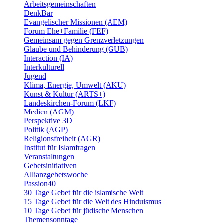
Arbeitsgemeinschaften
DenkBar
Evangelischer Missionen (AEM)
Forum Ehe+Familie (FEF)
Gemeinsam gegen Grenzverletzungen
Glaube und Behinderung (GUB)
Interaction (IA)
Interkulturell
Jugend
Klima, Energie, Umwelt (AKU)
Kunst & Kultur (ARTS+)
Landeskirchen-Forum (LKF)
Medien (AGM)
Perspektive 3D
Politik (AGP)
Religionsfreiheit (AGR)
Institut für Islamfragen
Veranstaltungen
Gebetsinitiativen
Allianzgebetswoche
Passion40
30 Tage Gebet für die islamische Welt
15 Tage Gebet für die Welt des Hinduismus
10 Tage Gebet für jüdische Menschen
Themensonntage