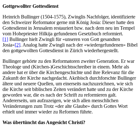
Gottgewollter Gottesdienst
Heinrich Bullinger (1504-1575), Zwinglis Nachfolger, identifizierte
den Schweizer Reformator gerne mit König Josia: Dieser hatte den
Gottesdienst in Jerusalem restauriert bzw. nach dem neu im Tempel
vom Hohepriester Hilkija gefundenen Gesetzbuch reformiert.
[1]
Bullinger hielt Zwingli für «unseren von Gott gesandten
Josia»
[2]
. Analog hatte Zwingli nach der «wiedergefundenen» Bibel
den gottgewollten Gottesdienst in Zürich wiederhergestellt.
Bullinger gehörte zu den Reformatoren zweiter Generation. Er war
Theologe und (Kirchen-)Geschichtsschreiber in einem. Mehr als
andere hat er über die Kirchengeschichte und ihre Relevanz für die
Zukunft der Kirche nachgedacht. Akribisch durchforschte Bullinger
ältere und neuere Quellen, um einerseits nachzuzeichnen, wie sich
die Kirche seit biblischen Zeiten verändert hatte und zu der Kirche
geworden war, die es nach der Schrift zu reformieren galt.
Andererseits, um aufzuzeigen, wie sich allen menschlichen
Veränderungen zum Trotz «der alte Glaube» durch Gottes Wort
erhielt und immer wieder zu Reformen führte.
Was übertüncht das Angesicht Christi?