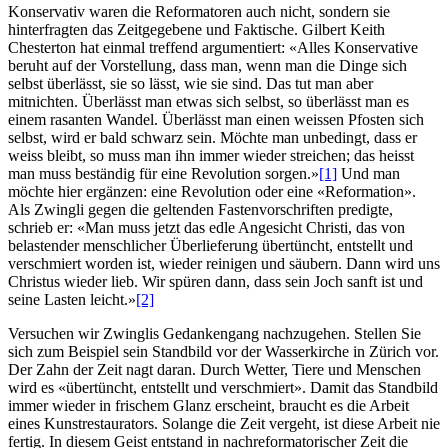
Konservativ waren die Reformatoren auch nicht, sondern sie
hinterfragten das Zeitgegebene und Faktische. Gilbert Keith
Chesterton hat einmal treffend argumentiert: «Alles Konservative
beruht auf der Vorstellung, dass man, wenn man die Dinge sich
selbst überlässt, sie so lässt, wie sie sind. Das tut man aber
mitnichten. Überlässt man etwas sich selbst, so überlässt man es
einem rasanten Wandel. Überlässt man einen weissen Pfosten sich
selbst, wird er bald schwarz sein. Möchte man unbedingt, dass er
weiss bleibt, so muss man ihn immer wieder streichen; das heisst
man muss beständig für eine Revolution sorgen.»
[1]
Und man
möchte hier ergänzen: eine Revolution oder eine «Reformation».
Als Zwingli gegen die geltenden Fastenvorschriften predigte,
schrieb er: «Man muss jetzt das edle Angesicht Christi, das von
belastender menschlicher Überlieferung übertüncht, entstellt und
verschmiert worden ist, wieder reinigen und säubern. Dann wird uns
Christus wieder lieb. Wir spüren dann, dass sein Joch sanft ist und
seine Lasten leicht.»
[2]
Versuchen wir Zwinglis Gedankengang nachzugehen. Stellen Sie
sich zum Beispiel sein Standbild vor der Wasserkirche in Zürich vor.
Der Zahn der Zeit nagt daran. Durch Wetter, Tiere und Menschen
wird es «übertüncht, entstellt und verschmiert». Damit das Standbild
immer wieder in frischem Glanz erscheint, braucht es die Arbeit
eines Kunstrestaurators. Solange die Zeit vergeht, ist diese Arbeit nie
fertig. In diesem Geist entstand in nachreformatorischer Zeit die