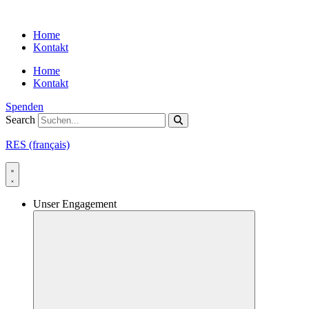
Skip
to
Home
content
Kontakt
Home
Kontakt
Spenden
Search
RES (français)
Unser Engagement