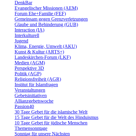
DenkBar
Evangelischer Missionen (AEM)
Forum Ehe+Familie (FEF)
Gemeinsam gegen Grenzverletzungen
Glaube und Behinderung (GUB)
Interaction (IA)
Interkulturell
Jugend
Klima, Energie, Umwelt (AKU)
Kunst & Kultur (ARTS+)
Landeskirchen-Forum (LKF)
Medien (AGM)
Perspektive 3D
Politik (AGP)
Religionsfreiheit (AGR)
Institut für Islamfragen
Veranstaltungen
Gebetsinitiativen
Allianzgebetswoche
Passion40
30 Tage Gebet für die islamische Welt
15 Tage Gebet für die Welt des Hinduismus
10 Tage Gebet für jüdische Menschen
Themensonntage
Sonntag für unsere Nächsten