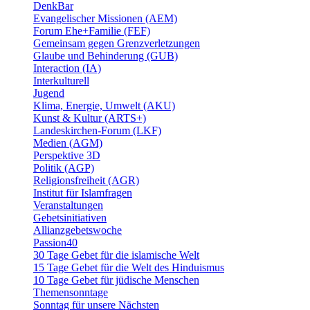
DenkBar
Evangelischer Missionen (AEM)
Forum Ehe+Familie (FEF)
Gemeinsam gegen Grenzverletzungen
Glaube und Behinderung (GUB)
Interaction (IA)
Interkulturell
Jugend
Klima, Energie, Umwelt (AKU)
Kunst & Kultur (ARTS+)
Landeskirchen-Forum (LKF)
Medien (AGM)
Perspektive 3D
Politik (AGP)
Religionsfreiheit (AGR)
Institut für Islamfragen
Veranstaltungen
Gebetsinitiativen
Allianzgebetswoche
Passion40
30 Tage Gebet für die islamische Welt
15 Tage Gebet für die Welt des Hinduismus
10 Tage Gebet für jüdische Menschen
Themensonntage
Sonntag für unsere Nächsten