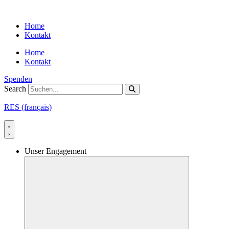
Skip
to
Home
content
Kontakt
Home
Kontakt
Spenden
Search
RES (français)
Unser Engagement