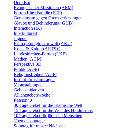
DenkBar
Evangelischer Missionen (AEM)
Forum Ehe+Familie (FEF)
Gemeinsam gegen Grenzverletzungen
Glaube und Behinderung (GUB)
Interaction (IA)
Interkulturell
Jugend
Klima, Energie, Umwelt (AKU)
Kunst & Kultur (ARTS+)
Landeskirchen-Forum (LKF)
Medien (AGM)
Perspektive 3D
Politik (AGP)
Religionsfreiheit (AGR)
Institut für Islamfragen
Veranstaltungen
Gebetsinitiativen
Allianzgebetswoche
Passion40
30 Tage Gebet für die islamische Welt
15 Tage Gebet für die Welt des Hinduismus
10 Tage Gebet für jüdische Menschen
Themensonntage
Sonntag für unsere Nächsten