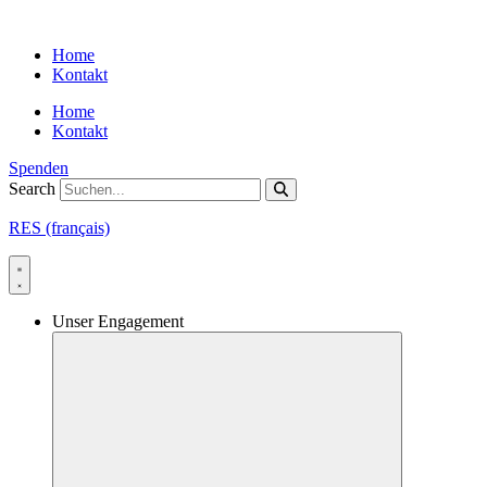
Skip
to
Home
content
Kontakt
Home
Kontakt
Spenden
Search
RES (français)
Unser Engagement