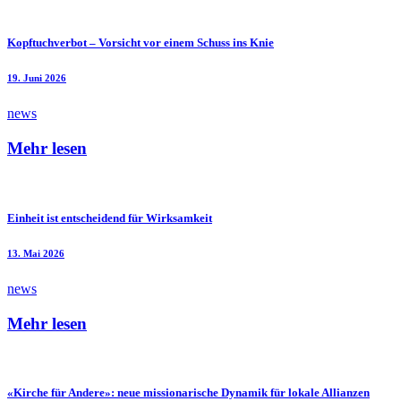
Kopftuchverbot – Vorsicht vor einem Schuss ins Knie
19. Juni 2026
news
Mehr lesen
Einheit ist entscheidend für Wirksamkeit
13. Mai 2026
news
Mehr lesen
«Kirche für Andere»: neue missionarische Dynamik für lokale Allianzen