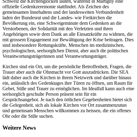
Schweiz die Kirchenglocken läuten, während in Martigny eine
offizielle Gedenkzeremonie stattfindet. Als Zeichen des
gemeinsamen Innehaltens und der landesweiten Verbundenheit
laden der Bundesrat und die Landes- wie Freikirchen die
Bevölkerung ein, eine Schweigeminute dem Gedenken an die
Verstorbenen, der Solidarität mit den Verletzten und ihren
Angehörigen sowie dem Dank an alle Einsatzkräfte zu widmen, die
mit grossem Engagement zur Bewältigung der Krise beitragen. Dies
sind insbesondere Rettungskräfte, Menschen im medizinischen,
psychologischen, seelsorglichen Dienst, aber auch die politischen
Verantwortungsträgerinnen und Verantwortungsträger.
Kirchen sind ein Ort, um die persönliche Betroffenheit, Fragen, die
Trauer aber auch die Ohnmacht vor Gott auszudrücken. Die SEA
lädt daher auch die Kirchen in ihrem Netzwerk und darüber hinaus
ein, anlässlich des Gedenktages ihre Türen zu öffnen, um Raum für
Gebet, Stille und Trauer zu ermöglichen. Im Idealfall kann auch eine
seelsorglich geschulte Person präsent sein für ein
Gesprächsangebot. Je nach den örtlichen Gegebenheiten bietet sich
die Gelegenheit, sich als lokale Kirchen vor Ort zusammenzutun
und gemeinsam Menschen willkommen zu heissen, die ein offenes
Ohr oder die Stille suchen.
Weitere News