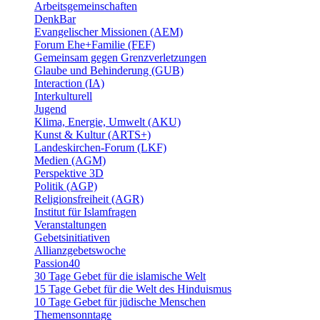
Arbeitsgemeinschaften
DenkBar
Evangelischer Missionen (AEM)
Forum Ehe+Familie (FEF)
Gemeinsam gegen Grenzverletzungen
Glaube und Behinderung (GUB)
Interaction (IA)
Interkulturell
Jugend
Klima, Energie, Umwelt (AKU)
Kunst & Kultur (ARTS+)
Landeskirchen-Forum (LKF)
Medien (AGM)
Perspektive 3D
Politik (AGP)
Religionsfreiheit (AGR)
Institut für Islamfragen
Veranstaltungen
Gebetsinitiativen
Allianzgebetswoche
Passion40
30 Tage Gebet für die islamische Welt
15 Tage Gebet für die Welt des Hinduismus
10 Tage Gebet für jüdische Menschen
Themensonntage