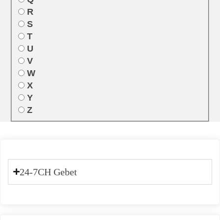
R
S
T
U
V
W
X
Y
Z
24-7CH Gebet