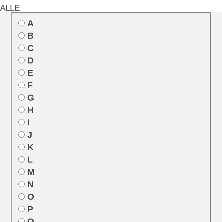
ALLE
A
B
C
D
E
F
G
H
I
J
K
L
M
N
O
P
Q