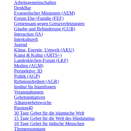
Arbeitsgemeinschaften
DenkBar
Evangelischer Missionen (AEM)
Forum Ehe+Familie (FEF)
Gemeinsam gegen Grenzverletzungen
Glaube und Behinderung (GUB)
Interaction (IA)
Interkulturell
Jugend
Klima, Energie, Umwelt (AKU)
Kunst & Kultur (ARTS+)
Landeskirchen-Forum (LKF)
Medien (AGM)
Perspektive 3D
Politik (AGP)
Religionsfreiheit (AGR)
Institut für Islamfragen
Veranstaltungen
Gebetsinitiativen
Allianzgebetswoche
Passion40
30 Tage Gebet für die islamische Welt
15 Tage Gebet für die Welt des Hinduismus
10 Tage Gebet für jüdische Menschen
Themensonntage