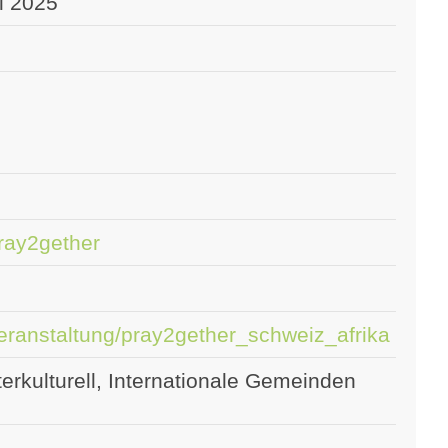
il 2025
pray2gether
/veranstaltung/pray2gether_schweiz_afrika
erkulturell, Internationale Gemeinden