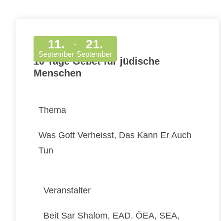
11.
21.
-
September
September
10 Tage Gebet für jüdische
Menschen
Thema
Was Gott Verheisst, Das Kann Er Auch
Tun
Veranstalter
Beit Sar Shalom, EAD, ÖEA, SEA,